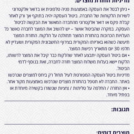
מדיניות החזרת מוצרים:
• ניתן לבטל את העסקה באמצעות פניה טלפונית או בדואר אלקטרוני
לשירות הלקוחות של החברה. ביטול העסקה יהיה בתוקף אך ורק לאחר
קבלת פקס או דואר אלקטרוני מהחברה המאשר את הבקשה לביטול
העסקה. במקרה שהביטול אושר – יש להשיב את המוצר לחברה כאשר כל
העלויות הכרוכות בהחזרת המוצר תחולנה על הלקוח. החזרת המוצר
תיעשה כשהוא באריזתו המקורית בצירוף החשבונית המקורית ושעדיין לא
חלפו 30 יום מתאריך רכישת המוצר.
• אם ביטול העסקה יתבצע לאחר שהלקוח כבר קיבל את המוצר לרשותו,
הלקוח יישא בעלות משלוח המוצר חזרה לחברה, זאת בנוסף לדמי
הביטול.
מדיניות ביטול העסקה המפורטת לעיל תחול רק ביחס למוצרים שנרכשו
באתר. החברה לא תטפל בהחזרת מוצרים שנרכשו באמצעות מקור אחר.
• אין החזרה / החלפה על טליתות / ציציות שנשזרו בקשירה מיוחדת או
בפתיל מיוחד.
תגובות:
מוצרים דומים: