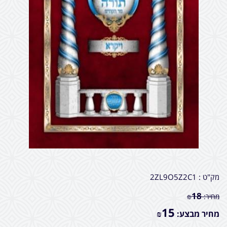
מק"ט :
2ZL9O5Z2C1
18
מחיר:
₪
15
מחיר מבצע:
₪