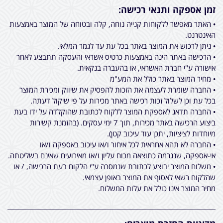
זמן אספקה ותנאי רכישה:
• האתר מאפשר ללקוחות קנייה נוחה, קלה ובטוחה של המוצר באמצעות
האינטרנט.
• ניתן לרכוש את המוצר באתר בכל עת עד לגמר המלאי.
• הרכישה באתר הינה באמצעות כרטיס אשראי והעסקה תתבצע לאחר
אישורה ע"י חברת האשראי, או בהעברה בנקאית.
• מחיר המוצר באתר כולל את המע"מ
• החברה שומרת לעצמה את הזכות להפסיק את שיווק ומכירת המוצר
בכל עת וכן לשלול זכות רכישה באתר מכירות על פי שיקול דעתה.
• החברה תדאג לאספקת המוצר ללקוח לכתובת שהוקלדה על ידו בעת
ביצוע הרכישה באתר מכירות, תוך 7 ימי עסקים. (בהזמנת קשירות
מיוחדות לציציות, יתכן עוד עיכוב קטן).
• החברה לא תהא אחראית לכל איחור ו/או עיכוב באספקה ו/או
אי-אספקה, שנגרמה כתוצאה מכוח עליון ו/או מאירועים שאינם בשליטתה.
• משלוח המוצר יבוצע לכתובת שנמסרה ע"י הלקוח בעת הרכישה, / או
שהלקוח רשאי לאסוף את המוצר באופן עצמאי.
מחיר המוצר אינו כולל את עלות המשלוח.