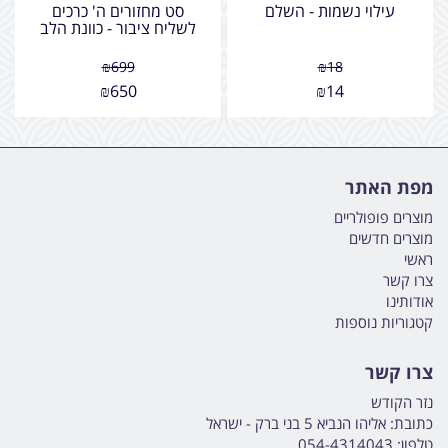
עילוי נשמות - השלם
סט מחזורים ה' כרכים
לשליח ציבור - כוונת הלב
₪
699
₪
18
₪
650
₪
14
מפת האתר
מוצרים פופולריים
מוצרים חדשים
ראשי
צרו קשר
אודותינו
קטגוריות נוספות
צרו קשר
נזר הקודש
כתובת:
אליהו הנביא 5 בני ברק - ישראל
טלפון:
054-4314043