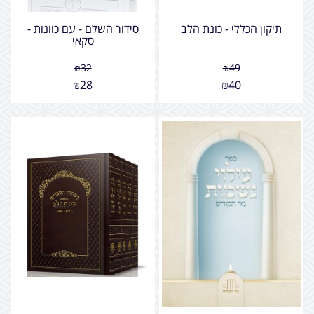
תיקון הכללי - כונת הלב
סידור השלם - עם כוונות -
סקאי
₪
32
₪
49
₪
28
₪
40