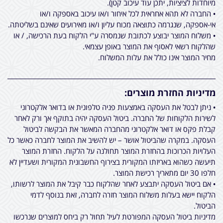
מיוחדות לציציות, יתכן עוד עיכוב קטן).
• החברה לא תהא אחראית לכל איחור ו/או עיכוב באספקה ו/או
אי-אספקה, שנגרמה כתוצאה מכוח עליון ו/או מאירועים שאינם בשליטתה.
• משלוח המוצר יבוצע לכתובת שנמסרה ע"י הלקוח בעת הרכישה, / או
שהלקוח רשאי לאסוף את המוצר באופן עצמאי.
מחיר המוצר אינו כולל את עלות המשלוח.
מדיניות החזרת מוצרים:
• ניתן לבטל את העסקה באמצעות פניה טלפונית או בדואר אלקטרוני
לשירות הלקוחות של החברה. ביטול העסקה יהיה בתוקף אך ורק לאחר
קבלת פקס או דואר אלקטרוני מהחברה המאשר את הבקשה לביטול
העסקה. במקרה שהביטול אושר – יש להשיב את המוצר לחברה כאשר כל
העלויות הכרוכות בהחזרת המוצר תחולנה על הלקוח. החזרת המוצר
תיעשה כשהוא באריזתו המקורית בצירוף החשבונית המקורית ושעדיין לא
חלפו 30 יום מתאריך רכישת המוצר.
• אם ביטול העסקה יתבצע לאחר שהלקוח כבר קיבל את המוצר לרשותו,
הלקוח יישא בעלות משלוח המוצר חזרה לחברה, זאת בנוסף לדמי
הביטול.
מדיניות ביטול העסקה המפורטת לעיל תחול רק ביחס למוצרים שנרכשו