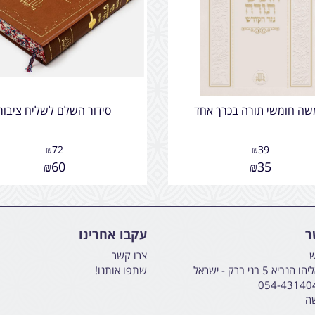
ה חומשי תורה בכרך אחד
סידור השלם לשליח ציבור
₪
72
₪
39
₪
60
₪
35
ר
עקבו אחרינו
ש
צרו קשר
א 5 בני ברק - ישראל
שתפו אותנו!
054-43140
שה