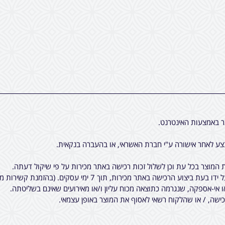
ר באמצעות האינטרנט.
ע לאחר אישורה ע"י חברת האשראי, או בהעברה בנקאית.
המוצר בכל עת וכן לשלול זכות רכישה באתר מכירות על פי שיקול דעתה.
7 ימי עסקים. (בהזמנת קשירות מיוחדות לציציות, יתכן עוד עיכוב קטן).
ו אי-אספקה, שנגרמה כתוצאה מכוח עליון ו/או מאירועים שאינם בשליטתה.
שה, / או שהלקוח רשאי לאסוף את המוצר באופן עצמאי.