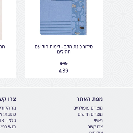
סידור כונת הלב - לימות חול עם
חמש
תהילים
₪
49
₪
39
מפת האתר
צרו קש
מוצרים פופולריים
נזר הקוד
מוצרים חדשים
כתובת: אליהו הנבי
ראשי
טלפון:
43
צרו קשר
תנאי רכי
אודותינו