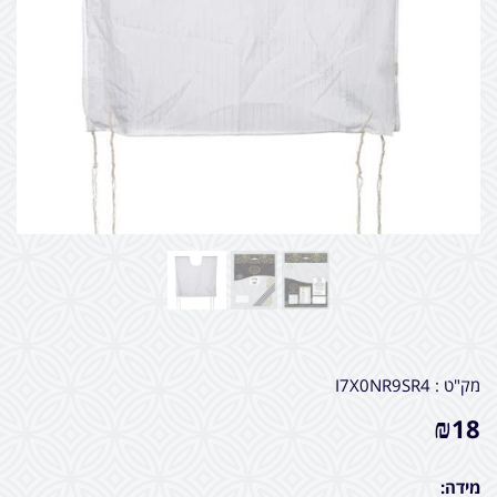
מק"ט :
I7X0NR9SR4
₪
18
מידה: