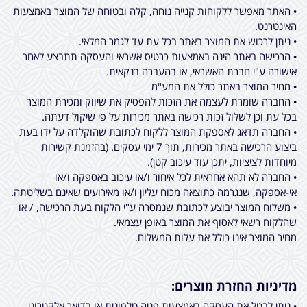
• האתר מאפשר ללקוחות קנייה נוחה, קלה ובטוחה של המוצר באמצעות
האינטרנט.
• ניתן לרכוש את המוצר באתר בכל עת עד לגמר המלאי.
• הרכישה באתר הינה באמצעות כרטיס אשראי והעסקה תתבצע לאחר
אישורה ע"י חברת האשראי, או בהעברה בנקאית.
• מחיר המוצר באתר כולל את המע"מ
• החברה שומרת לעצמה את הזכות להפסיק את שיווק ומכירת המוצר
בכל עת וכן לשלול זכות רכישה באתר מכירות על פי שיקול דעתה.
• החברה תדאג לאספקת המוצר ללקוח לכתובת שהוקלדה על ידו בעת
ביצוע הרכישה באתר מכירות, תוך 7 ימי עסקים. (בהזמנת קשירות
מיוחדות לציציות, יתכן עוד עיכוב קטן).
• החברה לא תהא אחראית לכל איחור ו/או עיכוב באספקה ו/או
אי-אספקה, שנגרמה כתוצאה מכוח עליון ו/או מאירועים שאינם בשליטתה.
• משלוח המוצר יבוצע לכתובת שנמסרה ע"י הלקוח בעת הרכישה, / או
שהלקוח רשאי לאסוף את המוצר באופן עצמאי.
מחיר המוצר אינו כולל את עלות המשלוח.
מדיניות החזרת מוצרים:
• ניתן לבטל את העסקה באמצעות פניה טלפונית או בדואר אלקטרוני