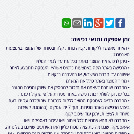
זמן אספקה ותנאי רכישה:
• האתר מאפשר ללקוחות קנייה נוחה, קלה ובטוחה של המוצר באמצעות
האינטרנט.
• ניתן לרכוש את המוצר באתר בכל עת עד לגמר המלאי.
• הרכישה באתר הינה באמצעות כרטיס אשראי והעסקה תתבצע לאחר
אישורה ע"י חברת האשראי, או בהעברה בנקאית.
• מחיר המוצר באתר כולל את המע"מ
• החברה שומרת לעצמה את הזכות להפסיק את שיווק ומכירת המוצר
בכל עת וכן לשלול זכות רכישה באתר מכירות על פי שיקול דעתה.
• החברה תדאג לאספקת המוצר ללקוח לכתובת שהוקלדה על ידו בעת
ביצוע הרכישה באתר מכירות, תוך 7 ימי עסקים. (בהזמנת קשירות
מיוחדות לציציות, יתכן עוד עיכוב קטן).
• החברה לא תהא אחראית לכל איחור ו/או עיכוב באספקה ו/או
אי-אספקה, שנגרמה כתוצאה מכוח עליון ו/או מאירועים שאינם בשליטתה.
• משלוח המוצר יבוצע לכתובת שנמסרה ע"י הלקוח בעת הרכישה, / או