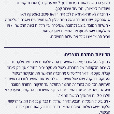
ביצוע הרכישה באתר מכירות, תוך 7 ימי עסקים. (בהזמנת קשירות
מיוחדות לציציות, יתכן עוד עיכוב קטן).
• החברה לא תהא אחראית לכל איחור ו/או עיכוב באספקה ו/או
אי-אספקה, שנגרמה כתוצאה מכוח עליון ו/או מאירועים שאינם בשליטתה.
• משלוח המוצר יבוצע לכתובת שנמסרה ע"י הלקוח בעת הרכישה, / או
שהלקוח רשאי לאסוף את המוצר באופן עצמאי.
מחיר המוצר אינו כולל את עלות המשלוח.
מדיניות החזרת מוצרים:
• ניתן לבטל את העסקה באמצעות פניה טלפונית או בדואר אלקטרוני
לשירות הלקוחות של החברה. ביטול העסקה יהיה בתוקף אך ורק לאחר
קבלת פקס או דואר אלקטרוני מהחברה המאשר את הבקשה לביטול
העסקה. במקרה שהביטול אושר – יש להשיב את המוצר לחברה כאשר כל
העלויות הכרוכות בהחזרת המוצר תחולנה על הלקוח. החזרת המוצר
תיעשה כשהוא באריזתו המקורית בצירוף החשבונית המקורית ושעדיין לא
חלפו 30 יום מתאריך רכישת המוצר.
• אם ביטול העסקה יתבצע לאחר שהלקוח כבר קיבל את המוצר לרשותו,
הלקוח יישא בעלות משלוח המוצר חזרה לחברה, זאת בנוסף לדמי
הביטול.