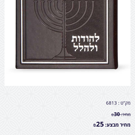
מק"ט :
6813
30
מחיר:
₪
25
מחיר מבצע:
₪