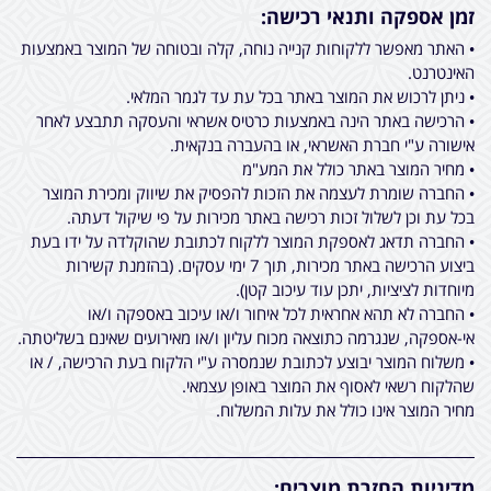
זמן אספקה ותנאי רכישה:
• האתר מאפשר ללקוחות קנייה נוחה, קלה ובטוחה של המוצר באמצעות
האינטרנט.
• ניתן לרכוש את המוצר באתר בכל עת עד לגמר המלאי.
• הרכישה באתר הינה באמצעות כרטיס אשראי והעסקה תתבצע לאחר
אישורה ע"י חברת האשראי, או בהעברה בנקאית.
• מחיר המוצר באתר כולל את המע"מ
• החברה שומרת לעצמה את הזכות להפסיק את שיווק ומכירת המוצר
בכל עת וכן לשלול זכות רכישה באתר מכירות על פי שיקול דעתה.
• החברה תדאג לאספקת המוצר ללקוח לכתובת שהוקלדה על ידו בעת
ביצוע הרכישה באתר מכירות, תוך 7 ימי עסקים. (בהזמנת קשירות
מיוחדות לציציות, יתכן עוד עיכוב קטן).
• החברה לא תהא אחראית לכל איחור ו/או עיכוב באספקה ו/או
אי-אספקה, שנגרמה כתוצאה מכוח עליון ו/או מאירועים שאינם בשליטתה.
• משלוח המוצר יבוצע לכתובת שנמסרה ע"י הלקוח בעת הרכישה, / או
שהלקוח רשאי לאסוף את המוצר באופן עצמאי.
מחיר המוצר אינו כולל את עלות המשלוח.
מדיניות החזרת מוצרים: