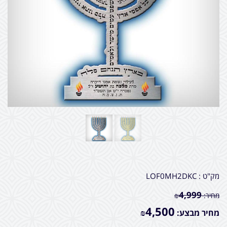
מק"ט :
LOF0MH2DKC
4,999
מחיר:
₪
4,500
מחיר מבצע:
₪