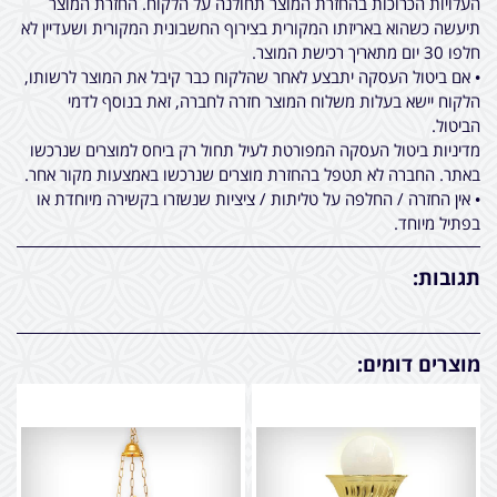
העלויות הכרוכות בהחזרת המוצר תחולנה על הלקוח. החזרת המוצר
תיעשה כשהוא באריזתו המקורית בצירוף החשבונית המקורית ושעדיין לא
חלפו 30 יום מתאריך רכישת המוצר.
• אם ביטול העסקה יתבצע לאחר שהלקוח כבר קיבל את המוצר לרשותו,
הלקוח יישא בעלות משלוח המוצר חזרה לחברה, זאת בנוסף לדמי
הביטול.
מדיניות ביטול העסקה המפורטת לעיל תחול רק ביחס למוצרים שנרכשו
באתר. החברה לא תטפל בהחזרת מוצרים שנרכשו באמצעות מקור אחר.
• אין החזרה / החלפה על טליתות / ציציות שנשזרו בקשירה מיוחדת או
בפתיל מיוחד.
תגובות:
מוצרים דומים: