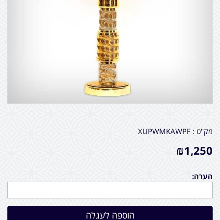
מק"ט :
XUPWMKAWPF
₪
1,250
הערה: