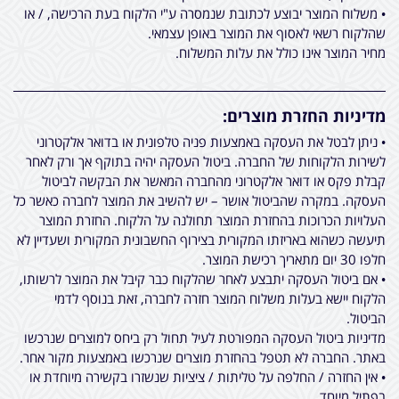
• משלוח המוצר יבוצע לכתובת שנמסרה ע"י הלקוח בעת הרכישה, / או
שהלקוח רשאי לאסוף את המוצר באופן עצמאי.
מחיר המוצר אינו כולל את עלות המשלוח.
מדיניות החזרת מוצרים:
• ניתן לבטל את העסקה באמצעות פניה טלפונית או בדואר אלקטרוני
לשירות הלקוחות של החברה. ביטול העסקה יהיה בתוקף אך ורק לאחר
קבלת פקס או דואר אלקטרוני מהחברה המאשר את הבקשה לביטול
העסקה. במקרה שהביטול אושר – יש להשיב את המוצר לחברה כאשר כל
העלויות הכרוכות בהחזרת המוצר תחולנה על הלקוח. החזרת המוצר
תיעשה כשהוא באריזתו המקורית בצירוף החשבונית המקורית ושעדיין לא
חלפו 30 יום מתאריך רכישת המוצר.
• אם ביטול העסקה יתבצע לאחר שהלקוח כבר קיבל את המוצר לרשותו,
הלקוח יישא בעלות משלוח המוצר חזרה לחברה, זאת בנוסף לדמי
הביטול.
מדיניות ביטול העסקה המפורטת לעיל תחול רק ביחס למוצרים שנרכשו
באתר. החברה לא תטפל בהחזרת מוצרים שנרכשו באמצעות מקור אחר.
• אין החזרה / החלפה על טליתות / ציציות שנשזרו בקשירה מיוחדת או
בפתיל מיוחד.