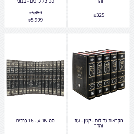
והדר
סט 73 כרכים - בנוני
₪
6,450
₪
325
₪
5,999
מקראות גדולות - קטן - עוז
סט שו''ע - 16 כרכים
והדר