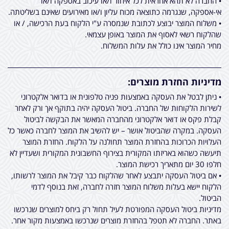
• החברה לא תהא אחראית לכל איחור ו/או עיכוב באספקה ו/או
אי-אספקה, שנגרמה כתוצאה מכוח עליון ו/או מאירועים שאינם בשליטתה.
• משלוח המוצר יבוצע לכתובת שנמסרה ע"י הלקוח בעת הרכישה, / או
שהלקוח רשאי לאסוף את המוצר באופן עצמאי.
מחיר המוצר אינו כולל את עלות המשלוח.
מדיניות החזרת מוצרים:
• ניתן לבטל את העסקה באמצעות פניה טלפונית או בדואר אלקטרוני
לשירות הלקוחות של החברה. ביטול העסקה יהיה בתוקף אך ורק לאחר
קבלת פקס או דואר אלקטרוני מהחברה המאשר את הבקשה לביטול
העסקה. במקרה שהביטול אושר – יש להשיב את המוצר לחברה כאשר כל
העלויות הכרוכות בהחזרת המוצר תחולנה על הלקוח. החזרת המוצר
תיעשה כשהוא באריזתו המקורית בצירוף החשבונית המקורית ושעדיין לא
חלפו 30 יום מתאריך רכישת המוצר.
• אם ביטול העסקה יתבצע לאחר שהלקוח כבר קיבל את המוצר לרשותו,
הלקוח יישא בעלות משלוח המוצר חזרה לחברה, זאת בנוסף לדמי
הביטול.
מדיניות ביטול העסקה המפורטת לעיל תחול רק ביחס למוצרים שנרכשו
באתר. החברה לא תטפל בהחזרת מוצרים שנרכשו באמצעות מקור אחר.