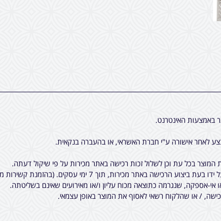
ר באמצעות האינטרנט.
ע לאחר אישורה ע"י חברת האשראי, או בהעברה בנקאית.
המוצר בכל עת וכן לשלול זכות רכישה באתר מכירות על פי שיקול דעתה.
7 ימי עסקים. (בהזמנת קשירות מיוחדות לציציות, יתכן עוד עיכוב קטן).
ו אי-אספקה, שנגרמה כתוצאה מכוח עליון ו/או מאירועים שאינם בשליטתה.
שה, / או שהלקוח רשאי לאסוף את המוצר באופן עצמאי.