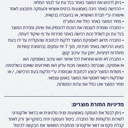
• ניתן לרכוש את המוצר באתר בכל עת עד לגמר המלאי.
• הרכישה באתר הינה באמצעות כרטיס אשראי והעסקה תתבצע לאחר
אישורה ע"י חברת האשראי, או בהעברה בנקאית.
• מחיר המוצר באתר כולל את המע"מ
• החברה שומרת לעצמה את הזכות להפסיק את שיווק ומכירת המוצר
בכל עת וכן לשלול זכות רכישה באתר מכירות על פי שיקול דעתה.
• החברה תדאג לאספקת המוצר ללקוח לכתובת שהוקלדה על ידו בעת
ביצוע הרכישה באתר מכירות, תוך 7 ימי עסקים. (בהזמנת קשירות
מיוחדות לציציות, יתכן עוד עיכוב קטן).
• החברה לא תהא אחראית לכל איחור ו/או עיכוב באספקה ו/או
אי-אספקה, שנגרמה כתוצאה מכוח עליון ו/או מאירועים שאינם בשליטתה.
• משלוח המוצר יבוצע לכתובת שנמסרה ע"י הלקוח בעת הרכישה, / או
שהלקוח רשאי לאסוף את המוצר באופן עצמאי.
מחיר המוצר אינו כולל את עלות המשלוח.
מדיניות החזרת מוצרים:
• ניתן לבטל את העסקה באמצעות פניה טלפונית או בדואר אלקטרוני
לשירות הלקוחות של החברה. ביטול העסקה יהיה בתוקף אך ורק לאחר
קבלת פקס או דואר אלקטרוני מהחברה המאשר את הבקשה לביטול