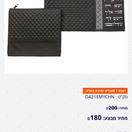
ישנם 1 מוצרים זמינים במלאי.
מק"ט :
D421EMYCHN
200
מחיר:
₪
180
מחיר מבצע:
₪