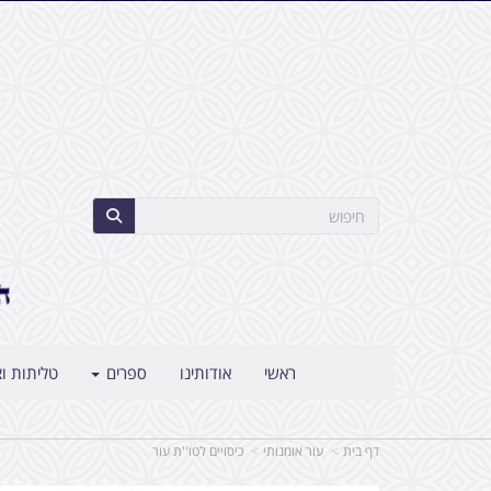
ראשי
אודותינו
ספרים
טליתות וצ
דף בית
עור אומנותי
כיסויים לטו''ת עור