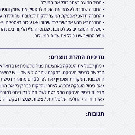
• מחיר המוצר באתר כולל את המע"מ
• החברה שומרת לעצמה את הזכות להפסיק את שיווק ומכירת 
• החברה תדאג לאספקת המוצר ללקוח לכתובת שהוקלדה על ידו בעת ביצוע הרכישה באתר מכירות, תוך 
• החברה לא תהא אחראית לכל איחור ו/או עיכוב באספקה ו/א
• משלוח המוצר יבוצע לכתובת שנמסרה ע"י הלקוח בעת הרכי
מחיר המוצר אינו כולל את עלות המשלוח.
מדיניות החזרת מוצרים:
• ניתן לבטל את העסקה באמצעות פניה טלפונית או בדואר 
הבקשה לביטול העסקה. במקרה שהביטול אושר – יש להשיב א
החשבונית המקורית ושעדיין לא חלפו 30 יום מתאריך רכישת המוצר.
• אם ביטול העסקה יתבצע לאחר שהלקוח כבר קיבל את המוצר
מדיניות ביטול העסקה המפורטת לעיל תחול רק ביחס למוצר
• אין החזרה / החלפה על טליתות / ציציות שנשזרו בקשירה מ
תגובות: