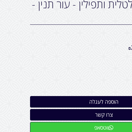
טלית ותפילין - עור תנין -
₪
ווטסאפ