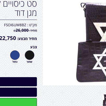
סט כיסויים ל
מגן דוד
מק"ט :
FSOI6UW8BZ
26,000
מחיר:
₪
22,750
מחיר מבצע:
צבע
שחור
כחול