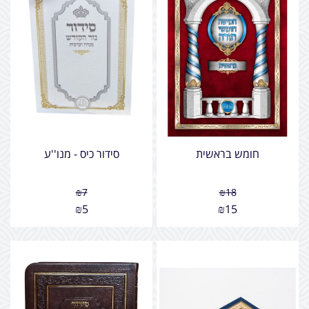
חומש בראשית
סידור כיס - מנו''ע
₪
7
₪
18
₪
5
₪
15