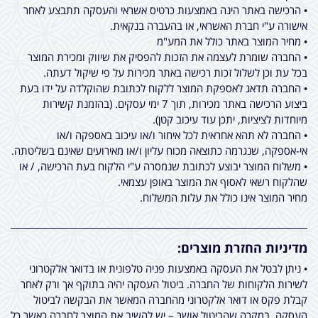
• הרכישה באתר הינה באמצעות כרטיס אשראי והעסקה תתבצע לאחר
אישורה ע"י חברת האשראי, או בהעברה בנקאית.
• מחיר המוצר באתר כולל את המע"מ
• החברה שומרת לעצמה את הזכות להפסיק את שיווק ומכירת המוצר
בכל עת וכן לשלול זכות רכישה באתר מכירות על פי שיקול דעתה.
• החברה תדאג לאספקת המוצר ללקוח לכתובת שהוקלדה על ידו בעת
ביצוע הרכישה באתר מכירות, תוך 7 ימי עסקים. (בהזמנת קשירות
מיוחדות לציציות, יתכן עוד עיכוב קטן).
• החברה לא תהא אחראית לכל איחור ו/או עיכוב באספקה ו/או
אי-אספקה, שנגרמה כתוצאה מכוח עליון ו/או מאירועים שאינם בשליטתה.
• משלוח המוצר יבוצע לכתובת שנמסרה ע"י הלקוח בעת הרכישה, / או
שהלקוח רשאי לאסוף את המוצר באופן עצמאי.
מחיר המוצר אינו כולל את עלות המשלוח.
מדיניות החזרת מוצרים:
• ניתן לבטל את העסקה באמצעות פניה טלפונית או בדואר אלקטרוני
לשירות הלקוחות של החברה. ביטול העסקה יהיה בתוקף אך ורק לאחר
קבלת פקס או דואר אלקטרוני מהחברה המאשר את הבקשה לביטול
העסקה. במקרה שהביטול אושר – יש להשיב את המוצר לחברה כאשר כל