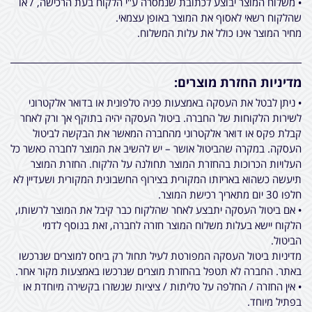
• משלוח המוצר יבוצע לכתובת שנמסרה ע"י הלקוח בעת הרכישה, / או
שהלקוח רשאי לאסוף את המוצר באופן עצמאי.
מחיר המוצר אינו כולל את עלות המשלוח.
מדיניות החזרת מוצרים:
• ניתן לבטל את העסקה באמצעות פניה טלפונית או בדואר אלקטרוני
לשירות הלקוחות של החברה. ביטול העסקה יהיה בתוקף אך ורק לאחר
קבלת פקס או דואר אלקטרוני מהחברה המאשר את הבקשה לביטול
העסקה. במקרה שהביטול אושר – יש להשיב את המוצר לחברה כאשר כל
העלויות הכרוכות בהחזרת המוצר תחולנה על הלקוח. החזרת המוצר
תיעשה כשהוא באריזתו המקורית בצירוף החשבונית המקורית ושעדיין לא
חלפו 30 יום מתאריך רכישת המוצר.
• אם ביטול העסקה יתבצע לאחר שהלקוח כבר קיבל את המוצר לרשותו,
הלקוח יישא בעלות משלוח המוצר חזרה לחברה, זאת בנוסף לדמי
הביטול.
מדיניות ביטול העסקה המפורטת לעיל תחול רק ביחס למוצרים שנרכשו
באתר. החברה לא תטפל בהחזרת מוצרים שנרכשו באמצעות מקור אחר.
• אין החזרה / החלפה על טליתות / ציציות שנשזרו בקשירה מיוחדת או
בפתיל מיוחד.