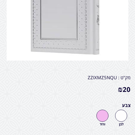
מק"ט :
ZZIXMZ5NQU
₪
20
צבע
לבן
ורוד