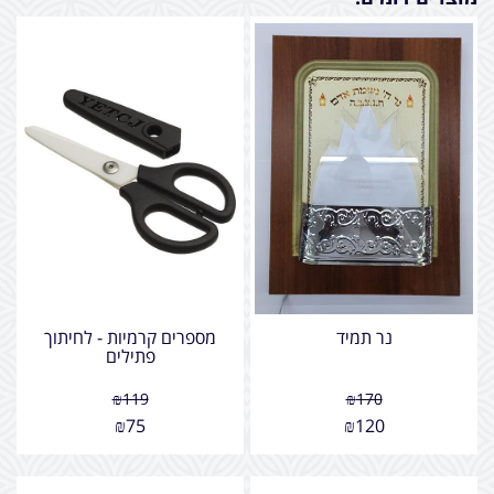
נר תמיד
מספרים קרמיות - לחיתוך
פתילים
₪
119
₪
170
₪
75
₪
120