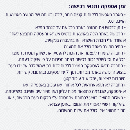
זמן אספקה ותנאי רכישה:
• האתר מאפשר ללקוחות קנייה נוחה, קלה ובטוחה של המוצר באמצעות
האינטרנט.
• ניתן לרכוש את המוצר באתר בכל עת עד לגמר המלאי.
• הרכישה באתר הינה באמצעות כרטיס אשראי והעסקה תתבצע לאחר
אישורה ע"י חברת האשראי, או בהעברה בנקאית.
• מחיר המוצר באתר כולל את המע"מ
• החברה שומרת לעצמה את הזכות להפסיק את שיווק ומכירת המוצר
בכל עת וכן לשלול זכות רכישה באתר מכירות על פי שיקול דעתה.
• החברה תדאג לאספקת המוצר ללקוח לכתובת שהוקלדה על ידו בעת
ביצוע הרכישה באתר מכירות, תוך 7 ימי עסקים. (בהזמנת קשירות
מיוחדות לציציות, יתכן עוד עיכוב קטן).
• החברה לא תהא אחראית לכל איחור ו/או עיכוב באספקה ו/או
אי-אספקה, שנגרמה כתוצאה מכוח עליון ו/או מאירועים שאינם בשליטתה.
• משלוח המוצר יבוצע לכתובת שנמסרה ע"י הלקוח בעת הרכישה, / או
שהלקוח רשאי לאסוף את המוצר באופן עצמאי.
מחיר המוצר אינו כולל את עלות המשלוח.