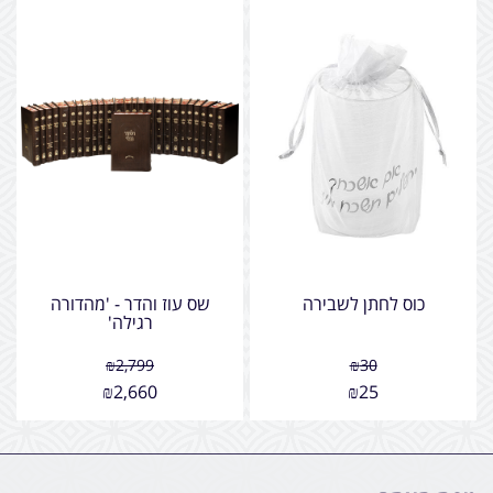
כוס לחתן לשבירה
שס עוז והדר - 'מהדורה
רגילה'
₪
2,799
₪
30
₪
2,660
₪
25