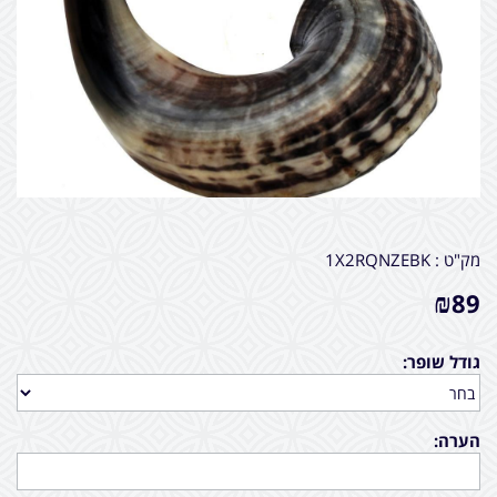
מק"ט :
1X2RQNZEBK
₪
89
גודל שופר:
הערה: