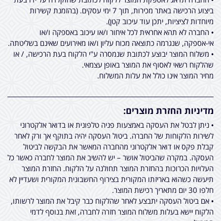
ביצוע הרכישה באתר מכירות, תוך 7 ימי עסקים. (בהזמנת קשירות
מיוחדות לציציות, יתכן עוד עיכוב קטן).
• החברה לא תהא אחראית לכל איחור ו/או עיכוב באספקה ו/או
אי-אספקה, שנגרמה כתוצאה מכוח עליון ו/או מאירועים שאינם בשליטתה.
• משלוח המוצר יבוצע לכתובת שנמסרה ע"י הלקוח בעת הרכישה, / או
שהלקוח רשאי לאסוף את המוצר באופן עצמאי.
מחיר המוצר אינו כולל את עלות המשלוח.
מדיניות החזרת מוצרים:
• ניתן לבטל את העסקה באמצעות פניה טלפונית או בדואר אלקטרוני
לשירות הלקוחות של החברה. ביטול העסקה יהיה בתוקף אך ורק לאחר
קבלת פקס או דואר אלקטרוני מהחברה המאשר את הבקשה לביטול
העסקה. במקרה שהביטול אושר – יש להשיב את המוצר לחברה כאשר כל
העלויות הכרוכות בהחזרת המוצר תחולנה על הלקוח. החזרת המוצר
תיעשה כשהוא באריזתו המקורית בצירוף החשבונית המקורית ושעדיין לא
חלפו 30 יום מתאריך רכישת המוצר.
• אם ביטול העסקה יתבצע לאחר שהלקוח כבר קיבל את המוצר לרשותו,
הלקוח יישא בעלות משלוח המוצר חזרה לחברה, זאת בנוסף לדמי