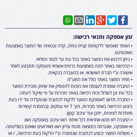
זמן אספקה ותנאי רכישה:
• האתר מאפשר ללקוחות קנייה נוחה, קלה ובטוחה של המוצר באמצעות
האינטרנט.
• ניתן לרכוש את המוצר באתר בכל עת עד לגמר המלאי.
• הרכישה באתר הינה באמצעות כרטיס אשראי והעסקה תתבצע לאחר
אישורה ע"י חברת האשראי, או בהעברה בנקאית.
• מחיר המוצר באתר כולל את המע"מ
• החברה שומרת לעצמה את הזכות להפסיק את שיווק ומכירת המוצר
בכל עת וכן לשלול זכות רכישה באתר מכירות על פי שיקול דעתה.
• החברה תדאג לאספקת המוצר ללקוח לכתובת שהוקלדה על ידו בעת
ביצוע הרכישה באתר מכירות, תוך 7 ימי עסקים. (בהזמנת קשירות
מיוחדות לציציות, יתכן עוד עיכוב קטן).
• החברה לא תהא אחראית לכל איחור ו/או עיכוב באספקה ו/או
אי-אספקה, שנגרמה כתוצאה מכוח עליון ו/או מאירועים שאינם בשליטתה.
• משלוח המוצר יבוצע לכתובת שנמסרה ע"י הלקוח בעת הרכישה, / או