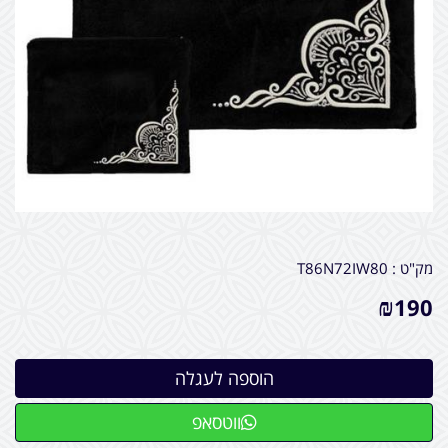
מק"ט :
T86N72IW80
₪
190
ווטסאפ