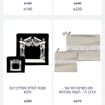
₪
160
₪
240
₪
140
₪
220
סט כיסויים דמוי עור -
שקית לטלית ותפילין דגם
יברכך ה' - רקמה מובלטת
וילנא
₪
200
₪
219