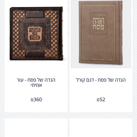
הגדה של פסח - דגם קורל
הגדה של פסח - עור
אמיתי
₪
360
₪
52