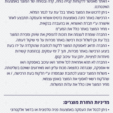
• האתר מאפשר ללקוחות קנייה נוחה, קלה ובטוחה של המוצר באמצעות
האינטרנט.
• ניתן לרכוש את המוצר באתר בכל עת עד לגמר המלאי.
• הרכישה באתר הינה באמצעות כרטיס אשראי והעסקה תתבצע לאחר
אישורה ע"י חברת האשראי, או בהעברה בנקאית.
• מחיר המוצר באתר כולל את המע"מ
• החברה שומרת לעצמה את הזכות להפסיק את שיווק ומכירת המוצר
בכל עת וכן לשלול זכות רכישה באתר מכירות על פי שיקול דעתה.
• החברה תדאג לאספקת המוצר ללקוח לכתובת שהוקלדה על ידו בעת
ביצוע הרכישה באתר מכירות, תוך 7 ימי עסקים. (בהזמנת קשירות
מיוחדות לציציות, יתכן עוד עיכוב קטן).
• החברה לא תהא אחראית לכל איחור ו/או עיכוב באספקה ו/או
אי-אספקה, שנגרמה כתוצאה מכוח עליון ו/או מאירועים שאינם בשליטתה.
• משלוח המוצר יבוצע לכתובת שנמסרה ע"י הלקוח בעת הרכישה, / או
שהלקוח רשאי לאסוף את המוצר באופן עצמאי.
מחיר המוצר אינו כולל את עלות המשלוח.
מדיניות החזרת מוצרים:
• ניתן לבטל את העסקה באמצעות פניה טלפונית או בדואר אלקטרוני