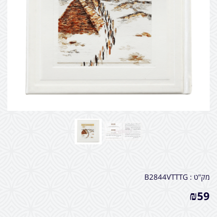
מק"ט :
B2844VTTTG
₪
59