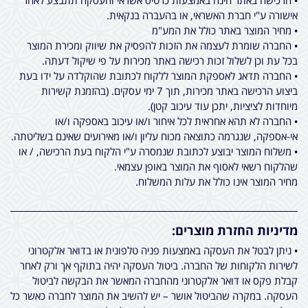
אישורה ע"י חברת האשראי, או בהעברה בנקאית.
• מחיר המוצר באתר כולל את המע"מ
• החברה שומרת לעצמה את הזכות להפסיק את שיווק ומכירת המוצר
בכל עת וכן לשלול זכות רכישה באתר מכירות על פי שיקול דעתה.
• החברה תדאג לאספקת המוצר ללקוח לכתובת שהוקלדה על ידו בעת
ביצוע הרכישה באתר מכירות, תוך 7 ימי עסקים. (בהזמנת קשירות
מיוחדות לציציות, יתכן עוד עיכוב קטן).
• החברה לא תהא אחראית לכל איחור ו/או עיכוב באספקה ו/או
אי-אספקה, שנגרמה כתוצאה מכוח עליון ו/או מאירועים שאינם בשליטתה.
• משלוח המוצר יבוצע לכתובת שנמסרה ע"י הלקוח בעת הרכישה, / או
שהלקוח רשאי לאסוף את המוצר באופן עצמאי.
מחיר המוצר אינו כולל את עלות המשלוח.
מדיניות החזרת מוצרים:
• ניתן לבטל את העסקה באמצעות פניה טלפונית או בדואר אלקטרוני
לשירות הלקוחות של החברה. ביטול העסקה יהיה בתוקף אך ורק לאחר
קבלת פקס או דואר אלקטרוני מהחברה המאשר את הבקשה לביטול
העסקה. במקרה שהביטול אושר – יש להשיב את המוצר לחברה כאשר כל