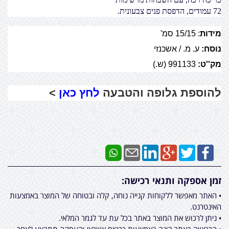
72 עמודים, הדפסת פנים צבעונית.
מידות
:
15/15 סמ'
נוסח:
ע. מ. / אשכנזי
מק''ט:
991133 (ש.)
להוספת גלופה והטבעה
לחץ כאן
>
זמן אספקה ותנאי רכישה:
• האתר מאפשר ללקוחות קנייה נוחה, קלה ובטוחה של המוצר באמצעות
האינטרנט.
• ניתן לרכוש את המוצר באתר בכל עת עד לגמר המלאי.
• הרכישה באתר הינה באמצעות כרטיס אשראי והעסקה תתבצע לאחר