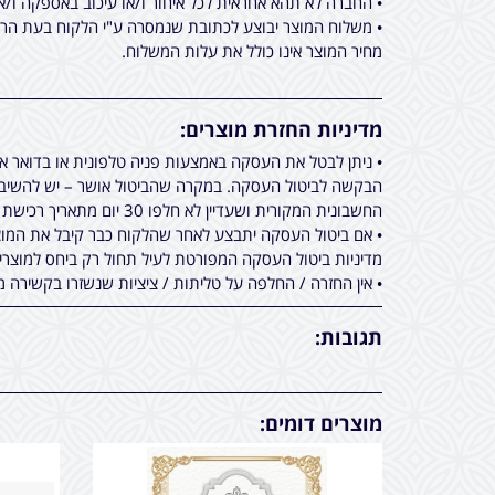
• החברה לא תהא אחראית לכל איחור ו/או עיכוב באספקה ו/א
• משלוח המוצר יבוצע לכתובת שנמסרה ע"י הלקוח בעת הרכי
מחיר המוצר אינו כולל את עלות המשלוח.
מדיניות החזרת מוצרים:
• ניתן לבטל את העסקה באמצעות פניה טלפונית או בדואר 
הבקשה לביטול העסקה. במקרה שהביטול אושר – יש להשיב א
החשבונית המקורית ושעדיין לא חלפו 30 יום מתאריך רכישת המוצר.
• אם ביטול העסקה יתבצע לאחר שהלקוח כבר קיבל את המוצר
מדיניות ביטול העסקה המפורטת לעיל תחול רק ביחס למוצר
• אין החזרה / החלפה על טליתות / ציציות שנשזרו בקשירה מ
תגובות:
מוצרים דומים: