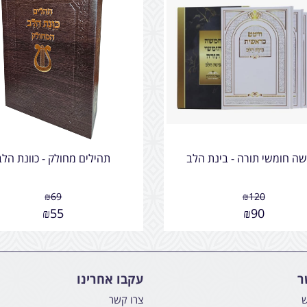
ה חומשי תורה - בינת הלב
תהילים מחולק - כוונת הלב
₪
69
₪
120
₪
55
₪
90
ר
עקבו אחרינו
ש
צרו קשר