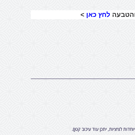
והטבעה
לחץ כאן
>